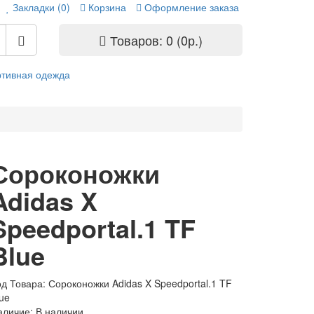
Закладки (0)
Корзина
Оформление заказа
Товаров: 0 (0р.)
тивная одежда
Сороконожки
Adidas X
Speedportal.1 TF
Blue
од Товара: Сороконожки Adidas X Speedportal.1 TF
ue
аличие: В наличии