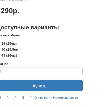
5290р.
Доступные варианты
азмер обуви
39 (25см)
40 (25,5см)
41 (26см）
ол-во
Купить
0 отзывов
/
Написать отзыв