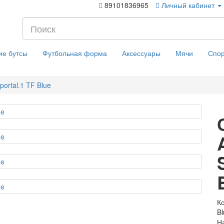
89101836965
Личный кабинет
ие бутсы
Футбольная форма
Аксессуары
Мячи
Спор
ortal.1 TF Blue
К
Bl
Н