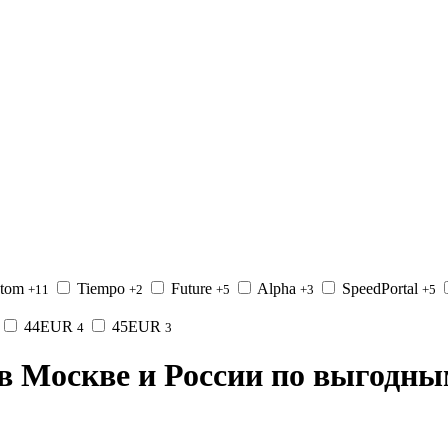
ntom
Tiempo
Future
Alpha
SpeedPortal
+11
+2
+5
+3
+5
44EUR
45EUR
4
3
в Москве и России по выгодны