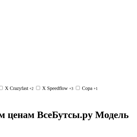
X Crazyfast
X Speedflow
Copa
+2
+3
+1
м ценам ВсеБутсы.ру Модель